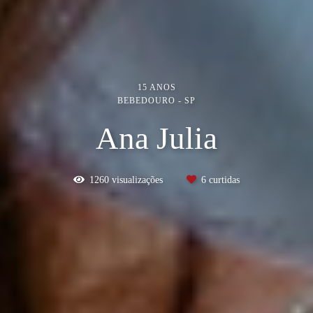
15 ANOS
BEBEDOURO - SP
Ana Julia
1260
visualizações
6
curtidas