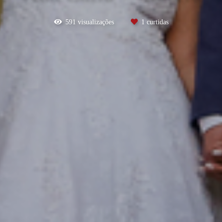
591
visualizações
1
curtidas