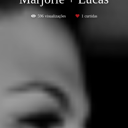
596
visualizações
1
curtidas