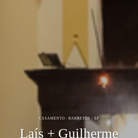
CASAMENTO
BARRETOS - SP
Laís + Guilherme