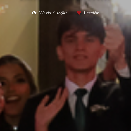
639
visualizações
1
curtidas