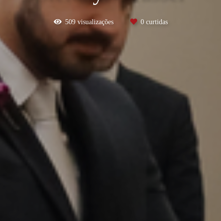
509
visualizações
0
curtidas