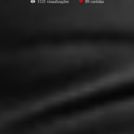
1531
visualizações
89
curtidas