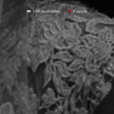
1208
visualizações
0
curtidas