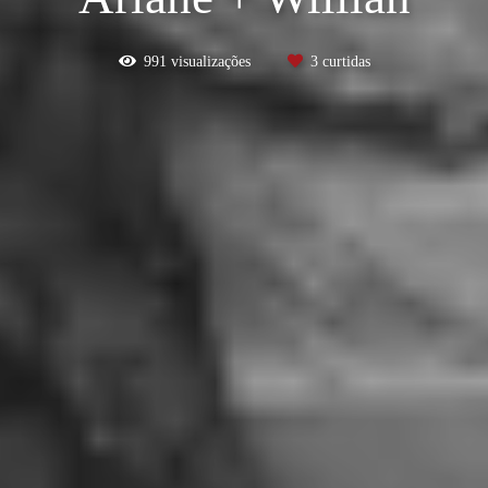
991
visualizações
3
curtidas