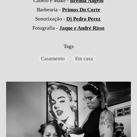
Cabelo e Make -
Brenda Ângelo
Barbearia -
Primos Du Corte
Sonorização -
Dj Pedro Perez
Fotografia -
Jaque e André Risse
Tags
Casamento
Em casa