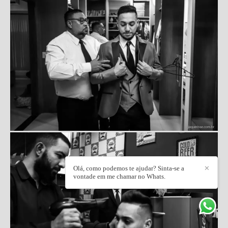
Olá, como podemos te ajudar? Sinta-se a
✕
vontade em me chamar no Whats.