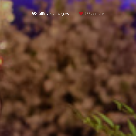
689
visualizações
80
curtidas