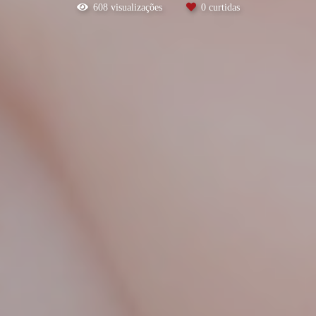
608
visualizações
0
curtidas