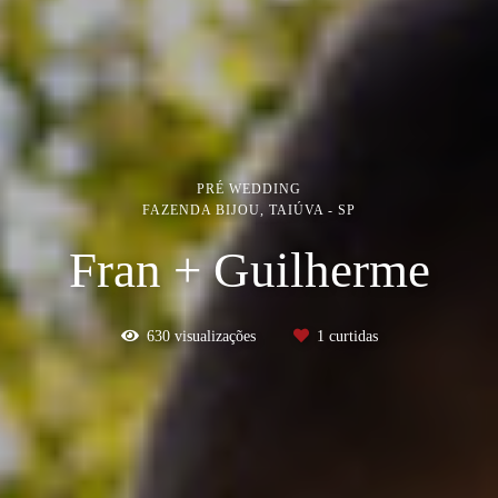
PRÉ WEDDING
FAZENDA BIJOU, TAIÚVA - SP
Fran + Guilherme
630
visualizações
1
curtidas