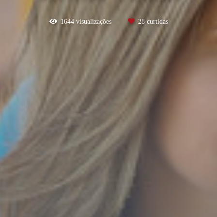
1644
visualizações
28
curtidas