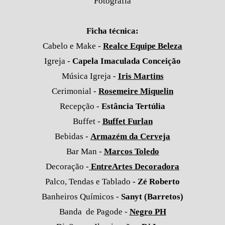
Fotografia
Ficha técnica:
Cabelo e Make -
Realce Equipe Beleza
Igreja -
Capela Imaculada Conceição
Música Igreja -
Iris Martins
Cerimonial -
Rosemeire Miquelin
Recepção -
Estância Tertúlia
Buffet -
Buffet Furlan
Bebidas -
Armazém
da Cerveja
Bar Man -
Marcos Toledo
Decoração -
EntreArtes Decoradora
Palco, Tendas e Tablado
- Zé Roberto
Banheiros
Químicos
-
Sanyt (Barretos)
Banda de Pagode -
Negro PH