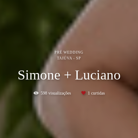
PRÉ WEDDING
TAIÚVA - SP
Simone + Luciano
598
visualizações
1
curtidas