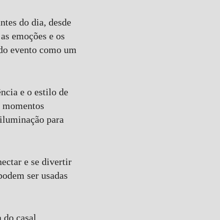
ntes do dia, desde
m as emoções e os
a do evento como um
cia e o estilo de
ar momentos
 iluminação para
ctar e se divertir
 podem ser usadas
 do casal,