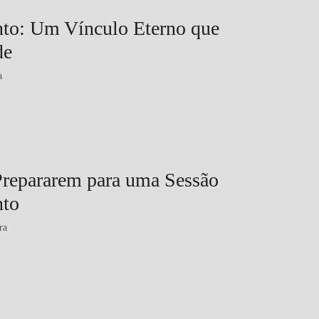
nto: Um Vínculo Eterno que
de
a
 Prepararem para uma Sessão
nto
ra