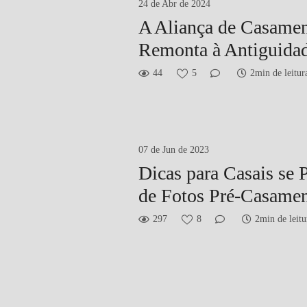
24 de Abr de 2024
A Aliança de Casame
Remonta à Antiguida
44
5
2min de leitur
07 de Jun de 2023
Dicas para Casais se
de Fotos Pré-Casame
297
8
2min de leitu