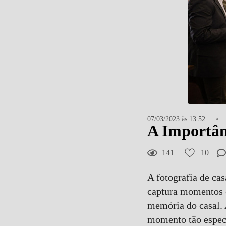
10
Curtir
Comentar
07/03/2023 às 13:52
A Importân
141
10
A fotografia de ca
captura momentos e
memória do casal. 
momento tão especi