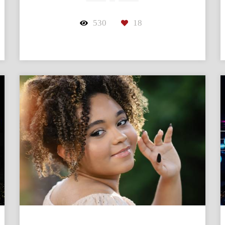
530
18