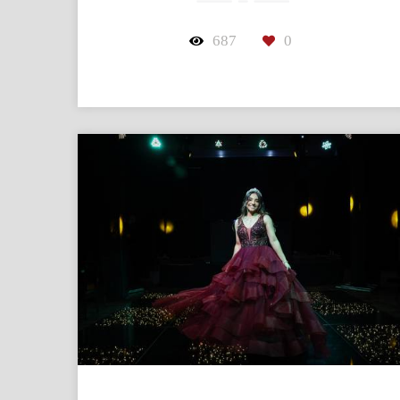
687
0