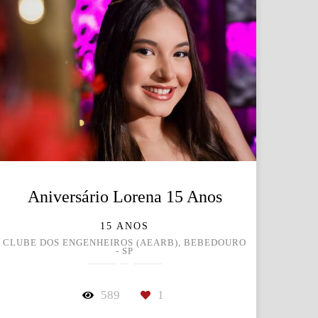
Aniversário Lorena 15 Anos
15 ANOS
CLUBE DOS ENGENHEIROS (AEARB), BEBEDOURO
- SP
589
1