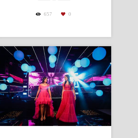
657
0